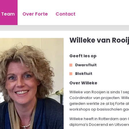
Team
Over Forte
Contact
Willeke van Rooi
Geeft les op
Dwarsfluit
Blokfluit
Over Willeke
Willeke van Rooijen is sinds 1 
Coördinator van projecten. Will
geleden werkte ze al bij Forte al
workshops op basisscholen ga
Willeke heeft in Rotterdam aa
diploma’s Docerend en Uitvoere