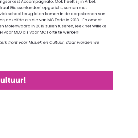
ngsorkest Accompagnato. Ook heeft zij in Arkel,
kLokaal Giessenlanden' opgericht, samen met
ziekschool terug laten komen in de dorpskernen van
; dezelfde als die van MC Forte in 2013... En omdat
Molenwaard in 2019 zullen fuseren, leek het Willeke
l voor MLG als voor MC Forte te werken!
erk front vóór Muziek en Cultuur, daar worden we
ultuur!