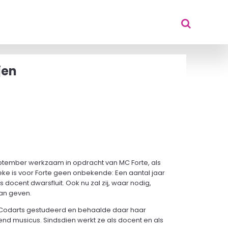
jen
september werkzaam in opdracht van MC Forte, als
eke is voor Forte geen onbekende: Een aantal jaar
s docent dwarsfluit. Ook nu zal zij, waar nodig,
an geven.
n Codarts gestudeerd en behaalde daar haar
nd musicus. Sindsdien werkt ze als docent en als