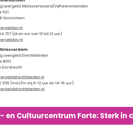
Molenlanden
ing Leergeld Alblasserwaard/Vijfheerenlanden
s 501
B Gorinchem
ergeldav.nl
4 707 (di en wo van 10 tot 12 uur)
eergeldav.nl
Alblasserdam
ing Leergeld Drechtsteden
s 8001
A Dordrecht
ergelddrechtsteden.nl
 3119 (ma t/m vrij 9-12 uur en 14-16 uur)
eergelddrechtsteden.nl
- en Cultuurcentrum Forte: Sterk in c