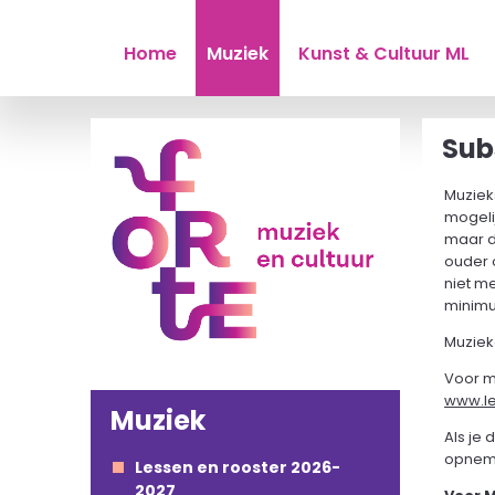
Home
Muziek
Kunst & Cultuur ML
Sub
Muziek
mogelij
maar da
ouder 
niet m
minimum
Muziek
Voor me
www.le
Muziek
Als je
opnem
Lessen en rooster 2026-
2027