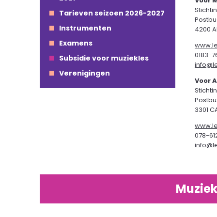
Voor 
Sticht
Tarieven seizoen 2026-2027
Postbu
Instrumenten
4200 A
Examens
www.le
0183-76
Subsidie voor muziekles
info@l
Verenigingen
Voor 
Sticht
Postbu
3301 C
www.le
078-612
info@l
Muziek