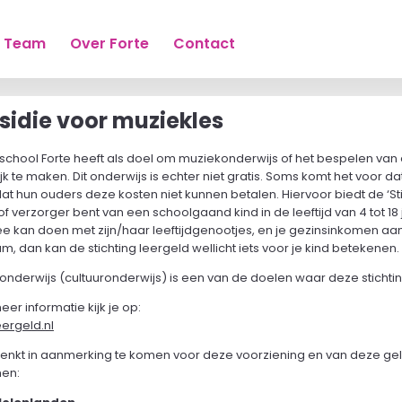
Team
Over Forte
Contact
sidie voor muziekles
school Forte heeft als doel om muziekonderwijs of het bespelen van
k te maken. Dit onderwijs is echter niet gratis. Soms komt het voor 
t hun ouders deze kosten niet kunnen betalen. Hiervoor biedt de ‘Sti
of verzorger bent van een schoolgaand kind in de leeftijd van 4 tot 
ee kan doen met zijn/haar leeftijdgenootjes, en je gezinsinkomen aan
, dan kan de stichting leergeld wellicht iets voor je kind betekenen.
onderwijs (cultuuronderwijs) is een van de doelen waar deze stichti
er informatie kijk je op:
ergeld.nl
 denkt in aanmerking te komen voor deze voorziening en van deze gel
en: