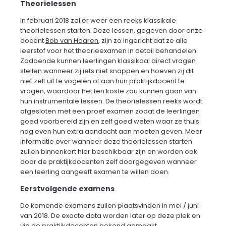
Theorielessen
In februari 2018 zal er weer een reeks klassikale
theorielessen starten. Deze lessen, gegeven door onze
docent
Bob van Haaren
, zijn zo ingericht dat ze alle
leerstof voor het theorieexamen in detail behandelen.
Zodoende kunnen leerlingen klassikaal direct vragen
stellen wanneer zij iets niet snappen en hoeven zij dit
niet zelf uit te vogelen of aan hun praktijkdocent te
vragen, waardoor het ten koste zou kunnen gaan van
hun instrumentale lessen. De theorielessen reeks wordt
afgesloten met een proef examen zodat de leerlingen
goed voorbereid zijn en zelf goed weten waar ze thuis
nog even hun extra aandacht aan moeten geven. Meer
informatie over wanneer deze theorielessen starten
zullen binnenkort hier beschikbaar zijn en worden ook
door de praktijkdocenten zelf doorgegeven wanneer
een leerling aangeeft examen te willen doen.
Eerstvolgende examens
De komende examens zullen plaatsvinden in mei / juni
van 2018. De exacte data worden later op deze plek en
via de praktijkdocenten bekend gemaakt.