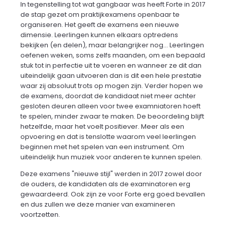
In tegenstelling tot wat gangbaar was heeft Forte in 2017
de stap gezet om praktijkexamens openbaar te
organiseren. Het geeft de examens een nieuwe
dimensie. Leerlingen kunnen elkaars optredens
bekijken (en delen), maar belangrijker nog... Leerlingen
oefenen weken, soms zelfs maanden, om een bepaald
stuk tot in perfectie uit te voeren en wanneer ze dit dan
uiteindelijk gaan uitvoeren dan is dit een hele prestatie
waar zij absoluut trots op mogen zijn. Verder hopen we
de examens, doordat de kandidaat niet meer achter
gesloten deuren alleen voor twee examniatoren hoeft
te spelen, minder zwaar te maken. De beoordeling blijft
hetzelfde, maar het voelt positiever. Meer als een
opvoering en dat is tenslotte waarom veel leerlingen
beginnen met het spelen van een instrument. Om
uiteindelijk hun muziek voor anderen te kunnen spelen.
Deze examens "nieuwe stijl" werden in 2017 zowel door
de ouders, de kandidaten als de examinatoren erg
gewaardeerd. Ook zijn ze voor Forte erg goed bevallen
en dus zullen we deze manier van examineren
voortzetten.