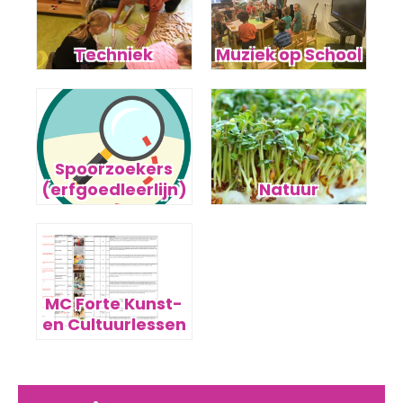
Techniek
Muziek op School
Spoorzoekers
(erfgoedleerlijn)
Natuur
MC Forte Kunst-
en Cultuurlessen