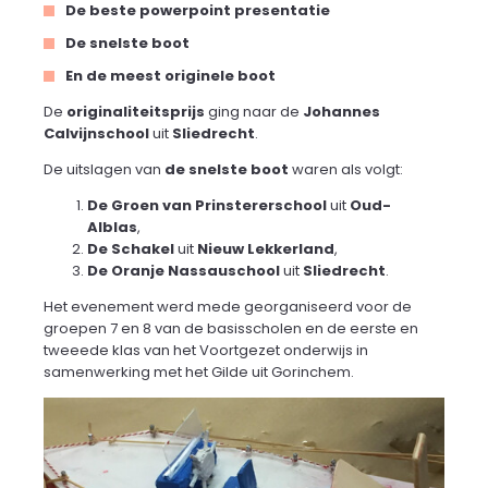
De beste powerpoint presentatie
De snelste boot
En de meest originele boot
De
originaliteitsprijs
ging naar de
Johannes
Calvijnschool
uit
Sliedrecht
.
De uitslagen van
de snelste boot
waren als volgt:
De Groen van Prinstererschool
uit
Oud-
Alblas
,
De Schakel
uit
Nieuw Lekkerland
,
De Oranje Nassauschool
uit
Sliedrecht
.
Het evenement werd mede georganiseerd voor de
groepen 7 en 8 van de basisscholen en de eerste en
tweeede klas van het Voortgezet onderwijs in
samenwerking met het Gilde uit Gorinchem.