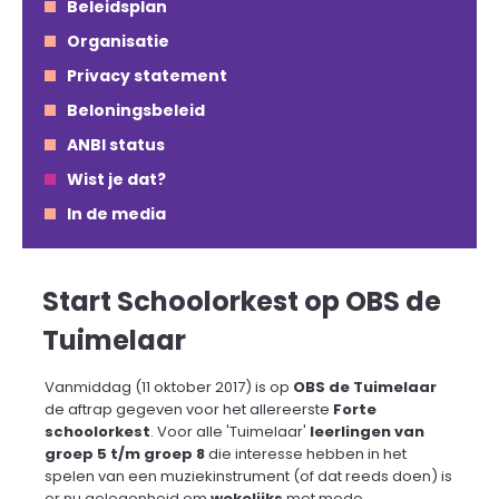
Beleidsplan
Organisatie
Privacy statement
Beloningsbeleid
ANBI status
Wist je dat?
In de media
Start Schoolorkest op OBS de
Tuimelaar
Vanmiddag (11 oktober 2017) is op
OBS de Tuimelaar
de aftrap gegeven voor het allereerste
Forte
schoolorkest
. Voor alle 'Tuimelaar'
leerlingen van
groep 5 t/m groep 8
die interesse hebben in het
spelen van een muziekinstrument (of dat reeds doen) is
er nu gelegenheid om
wekelijks
met mede