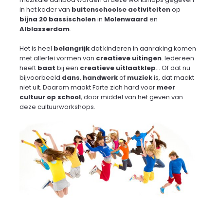
in het kader van
buitenschoolse activiteiten
op
bijna 20 bassischolen
in
Molenwaard
en
Alblasserdam
.
Het is heel
belangrijk
dat kinderen in aanraking komen
met allerlei vormen van
creatieve uitingen
. Iedereen
heeft
baat
bij een
creatieve uitlaatklep
... Of dat nu
bijvoorbeeld
dans
,
handwerk
of
muziek
is, dat maakt
niet uit. Daarom maakt Forte zich hard voor
meer
cultuur op school
, door middel van het geven van
deze cultuurworkshops.