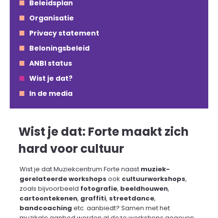
Beleidsplan
Organisatie
Privacy statement
Beloningsbeleid
ANBI status
Wist je dat?
In de media
Wist je dat: Forte maakt zich
hard voor cultuur
Wist je dat Muziekcentrum Forte naast
muziek-
gerelateerde workshops
ook
cultuurworkshops
,
zoals bijvoorbeeld
fotografie
,
beeldhouwen
,
cartoontekenen
,
graffiti
,
streetdance
,
bandcoaching
etc. aanbiedt? Samen met het
muzikale aanbod worden al deze workshops gegeven