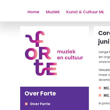
Home
Muziek
Kunst & Cultuur ML
Cor
jun
Lange t
en org
onze k
Gelukk
maar a
downl
MC 
Over Forte
MC 
In pri
Over Forte