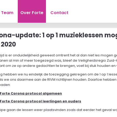
Team
Over Forte
Contact
ona-update: 1 op 1 muzieklessen mo
i 2020
ijd is er onduidelijkheid geweest omtrent het al dan niet les mogen 
anen al min of meer toegezegd was, bleef de Veiligheidsregio Zuid-
ant om ze op andere gedachten te brengen, voet bij stuk houden en 
ig hebben we nu eindelijk de toezegging gekregen om de 1 op 1 lesse
ls we ons daarmee aan de RIVM richtlijnen houden. Daartoe hebben we
oaden:
Forte Corona protocol algemeen
Forte Corona protocol leerlingen en ouders
ncipe gaan de lessen weer plaatsvinden zoals dat eerder het geval wa