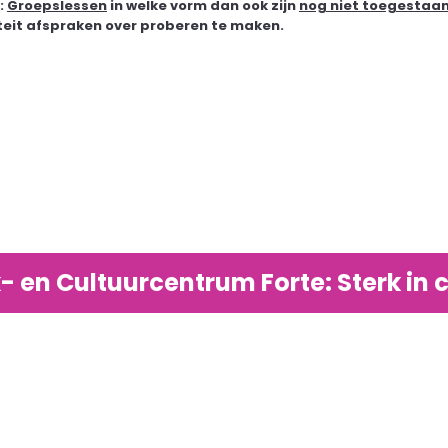
:
Groepslessen
in welke vorm dan ook zijn
nog niet toegestaa
teit afspraken over proberen te maken.
- en Cultuurcentrum Forte: Sterk in c